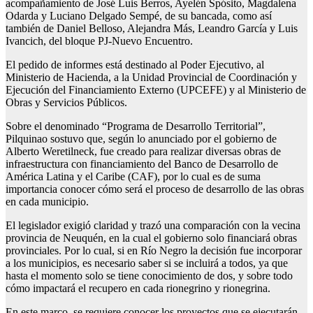
acompañamiento de José Luis Berros, Ayelén Spósito, Magdalena
Odarda y Luciano Delgado Sempé, de su bancada, como así
también de Daniel Belloso, Alejandra Más, Leandro García y Luis
Ivancich, del bloque PJ-Nuevo Encuentro.
El pedido de informes está destinado al Poder Ejecutivo, al
Ministerio de Hacienda, a la Unidad Provincial de Coordinación y
Ejecución del Financiamiento Externo (UPCEFE) y al Ministerio de
Obras y Servicios Públicos.
Sobre el denominado “Programa de Desarrollo Territorial”,
Pilquinao sostuvo que, según lo anunciado por el gobierno de
Alberto Weretilneck, fue creado para realizar diversas obras de
infraestructura con financiamiento del Banco de Desarrollo de
América Latina y el Caribe (CAF), por lo cual es de suma
importancia conocer cómo será el proceso de desarrollo de las obras
en cada municipio.
El legislador exigió claridad y trazó una comparación con la vecina
provincia de Neuquén, en la cual el gobierno solo financiará obras
provinciales. Por lo cual, si en Río Negro la decisión fue incorporar
a los municipios, es necesario saber si se incluirá a todos, ya que
hasta el momento solo se tiene conocimiento de dos, y sobre todo
cómo impactará el recupero en cada rionegrino y rionegrina.
En este marco, se requiere conocer los proyectos que se ejecutarán,