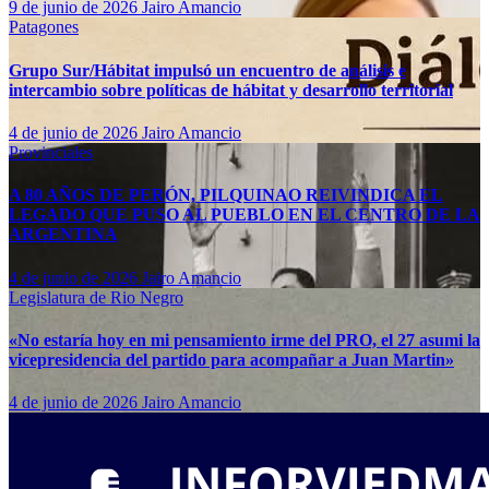
9 de junio de 2026
Jairo Amancio
Patagones
Grupo Sur/Hábitat impulsó un encuentro de análisis e
intercambio sobre políticas de hábitat y desarrollo territorial
4 de junio de 2026
Jairo Amancio
Provinciales
A 80 AÑOS DE PERÓN, PILQUINAO REIVINDICA EL
LEGADO QUE PUSO AL PUEBLO EN EL CENTRO DE LA
ARGENTINA
4 de junio de 2026
Jairo Amancio
Legislatura de Rio Negro
«No estaría hoy en mi pensamiento irme del PRO, el 27 asumi la
vicepresidencia del partido para acompañar a Juan Martin»
4 de junio de 2026
Jairo Amancio