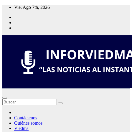
Saltar
Vie. Ago 7th, 2026
al
contenido
Contáctenos
Quiénes somos
Viedma